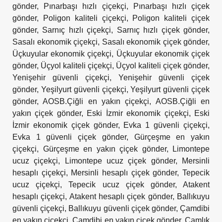
gönder
,
Pınarbaşı hızlı çiçekçi
,
Pınarbaşı hızlı çiçek
gönder
,
Poligon kaliteli çiçekçi
,
Poligon kaliteli çiçek
gönder
,
Sarnıç hızlı çiçekçi
,
Sarnıç hızlı çiçek gönder
,
Sasalı ekonomik çiçekçi
,
Sasalı ekonomik çiçek gönder
,
Üçkuyular ekonomik çiçekçi
,
Üçkuyular ekonomik çiçek
gönder
,
Üçyol kaliteli çiçekçi
,
Üçyol kaliteli çiçek gönder
,
Yenişehir güvenli çiçekçi
,
Yenişehir güvenli çiçek
gönder
,
Yeşilyurt güvenli çiçekçi
,
Yeşilyurt güvenli çiçek
gönder
,
AOSB.Çiğli en yakın çiçekçi
,
AOSB.Çiğli en
yakın çiçek gönder
,
Eski İzmir ekonomik çiçekçi
,
Eski
İzmir ekonomik çiçek gönder
,
Evka 1 güvenli çiçekçi
,
Evka 1 güvenli çiçek gönder
,
Gürçeşme en yakın
çiçekçi
,
Gürçeşme en yakın çiçek gönder
,
Limontepe
ucuz çiçekçi
,
Limontepe ucuz çiçek gönder
,
Mersinli
hesaplı çiçekçi
,
Mersinli hesaplı çiçek gönder
,
Tepecik
ucuz çiçekçi
,
Tepecik ucuz çiçek gönder
,
Atakent
hesaplı çiçekçi
,
Atakent hesaplı çiçek gönder
,
Ballıkuyu
güvenli çiçekçi
,
Ballıkuyu güvenli çiçek gönder
,
Çamdibi
en yakın çiçekçi
,
Çamdibi en yakın çiçek gönder
,
Çamlık