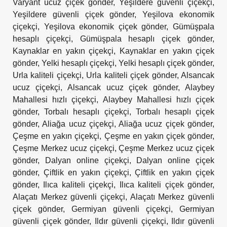
Varyant ucuz çiçek gönder
,
Yeşildere güvenli çiçekçi
,
Yeşildere güvenli çiçek gönder
,
Yeşilova ekonomik
çiçekçi
,
Yeşilova ekonomik çiçek gönder
,
Gümüşpala
hesaplı çiçekçi
,
Gümüşpala hesaplı çiçek gönder
,
Kaynaklar en yakın çiçekçi
,
Kaynaklar en yakın çiçek
gönder
,
Yelki hesaplı çiçekçi
,
Yelki hesaplı çiçek gönder
,
Urla kaliteli çiçekçi
,
Urla kaliteli çiçek gönder
,
Alsancak
ucuz çiçekçi
,
Alsancak ucuz çiçek gönder
,
Alaybey
Mahallesi hızlı çiçekçi
,
Alaybey Mahallesi hızlı çiçek
gönder
,
Torbalı hesaplı çiçekçi
,
Torbalı hesaplı çiçek
gönder
,
Aliağa ucuz çiçekçi
,
Aliağa ucuz çiçek gönder
,
Çeşme en yakın çiçekçi
,
Çeşme en yakın çiçek gönder
,
Çeşme Merkez ucuz çiçekçi
,
Çeşme Merkez ucuz çiçek
gönder
,
Dalyan online çiçekçi
,
Dalyan online çiçek
gönder
,
Çiftlik en yakın çiçekçi
,
Çiftlik en yakın çiçek
gönder
,
Ilıca kaliteli çiçekçi
,
Ilıca kaliteli çiçek gönder
,
Alaçatı Merkez güvenli çiçekçi
,
Alaçatı Merkez güvenli
çiçek gönder
,
Germiyan güvenli çiçekçi
,
Germiyan
güvenli çiçek gönder
,
Ildır güvenli çiçekçi
,
Ildır güvenli