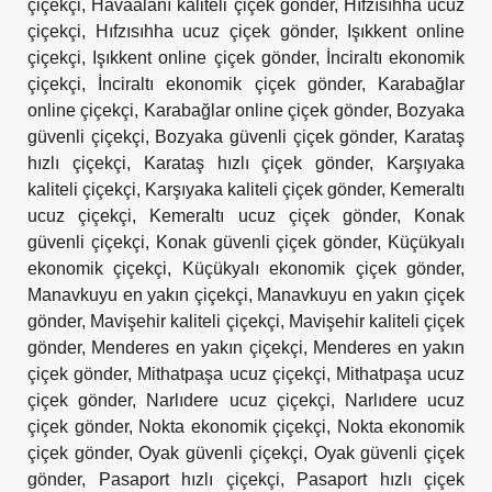
çiçekçi
,
Havaalanı kaliteli çiçek gönder
,
Hıfzısıhha ucuz
çiçekçi
,
Hıfzısıhha ucuz çiçek gönder
,
Işıkkent online
çiçekçi
,
Işıkkent online çiçek gönder
,
İnciraltı ekonomik
çiçekçi
,
İnciraltı ekonomik çiçek gönder
,
Karabağlar
online çiçekçi
,
Karabağlar online çiçek gönder
,
Bozyaka
güvenli çiçekçi
,
Bozyaka güvenli çiçek gönder
,
Karataş
hızlı çiçekçi
,
Karataş hızlı çiçek gönder
,
Karşıyaka
kaliteli çiçekçi
,
Karşıyaka kaliteli çiçek gönder
,
Kemeraltı
ucuz çiçekçi
,
Kemeraltı ucuz çiçek gönder
,
Konak
güvenli çiçekçi
,
Konak güvenli çiçek gönder
,
Küçükyalı
ekonomik çiçekçi
,
Küçükyalı ekonomik çiçek gönder
,
Manavkuyu en yakın çiçekçi
,
Manavkuyu en yakın çiçek
gönder
,
Mavişehir kaliteli çiçekçi
,
Mavişehir kaliteli çiçek
gönder
,
Menderes en yakın çiçekçi
,
Menderes en yakın
çiçek gönder
,
Mithatpaşa ucuz çiçekçi
,
Mithatpaşa ucuz
çiçek gönder
,
Narlıdere ucuz çiçekçi
,
Narlıdere ucuz
çiçek gönder
,
Nokta ekonomik çiçekçi
,
Nokta ekonomik
çiçek gönder
,
Oyak güvenli çiçekçi
,
Oyak güvenli çiçek
gönder
,
Pasaport hızlı çiçekçi
,
Pasaport hızlı çiçek