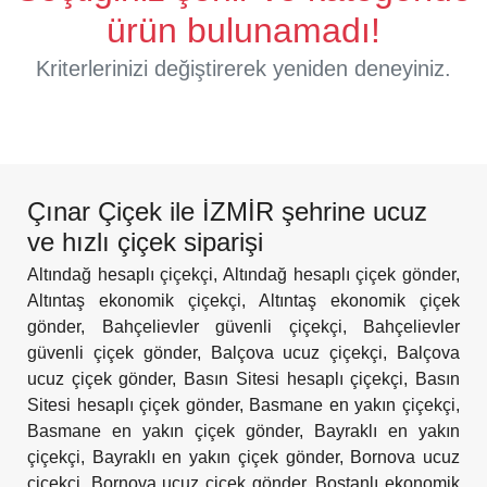
ürün bulunamadı!
Kriterlerinizi değiştirerek yeniden deneyiniz.
Çınar Çiçek ile İZMİR şehrine ucuz
ve hızlı çiçek siparişi
Altındağ hesaplı çiçekçi
,
Altındağ hesaplı çiçek gönder
,
Altıntaş ekonomik çiçekçi
,
Altıntaş ekonomik çiçek
gönder
,
Bahçelievler güvenli çiçekçi
,
Bahçelievler
güvenli çiçek gönder
,
Balçova ucuz çiçekçi
,
Balçova
ucuz çiçek gönder
,
Basın Sitesi hesaplı çiçekçi
,
Basın
Sitesi hesaplı çiçek gönder
,
Basmane en yakın çiçekçi
,
Basmane en yakın çiçek gönder
,
Bayraklı en yakın
çiçekçi
,
Bayraklı en yakın çiçek gönder
,
Bornova ucuz
çiçekçi
,
Bornova ucuz çiçek gönder
,
Bostanlı ekonomik