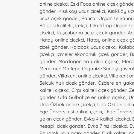
online çiçekçi
,
Eski Foça online çiçek gönde
gönder
,
Kısıkköy ucuz çiçekçi
,
Kısıkköy uc
ucuz çiçek gönder
,
Pancar Organize Sanayi B
Bölgesi kaliteli çiçekçi
,
Tekeli İtop Organize
çiçekçi
,
Kuşçuburnu ucuz çiçek gönder
,
Ard
Hatay online çiçekçi
,
Hatay online çiçek g
çiçek gönder
,
Kalabak ucuz çiçekçi
,
Kalaba
çiçekçi
,
İçmeler ekonomik çiçek gönder
,
Ba
gönder
,
Mordoğan en yakın çiçekçi
,
Mord
Menemen Maltepe Organize Sanayi güvenli
gönder
,
Villakent online çiçekçi
,
Villakent o
Selçuk hızlı çiçek gönder
,
Özdere en yakın
kaliteli çiçekçi
,
Çırpı kaliteli çiçek gönder
,
Ze
gönder
,
Urla Gülbahçe en yakın çiçekçi
,
Ur
Urla Özbek online çiçekçi
,
Urla Özbek onli
Ege Üniversitesi online çiçekçi
,
Ege Üniversi
yakın çiçek gönder
,
Evka 4 kaliteli çiçekçi
,
hesaplı çiçek gönder
,
Evka 7 hızlı çiçekçi
,
Ev
Payamlı ucuz çiçek gönder
,
Dikili kaliteli ç