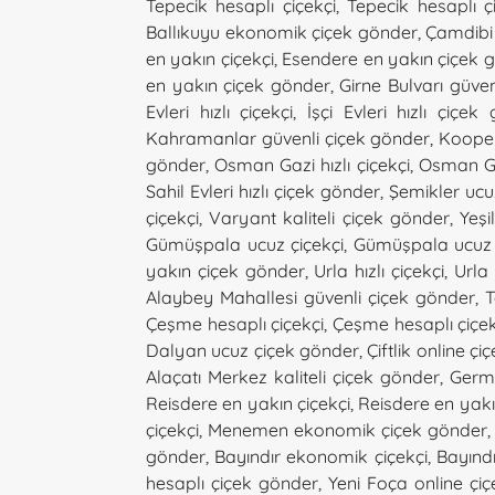
Tepecik hesaplı çiçekçi
,
Tepecik hesaplı 
Ballıkuyu ekonomik çiçek gönder
,
Çamdibi h
en yakın çiçekçi
,
Esendere en yakın çiçek 
en yakın çiçek gönder
,
Girne Bulvarı güven
Evleri hızlı çiçekçi
,
İşçi Evleri hızlı çiçek
Kahramanlar güvenli çiçek gönder
,
Kooper
gönder
,
Osman Gazi hızlı çiçekçi
,
Osman Ga
Sahil Evleri hızlı çiçek gönder
,
Şemikler ucu
çiçekçi
,
Varyant kaliteli çiçek gönder
,
Yeşi
Gümüşpala ucuz çiçekçi
,
Gümüşpala ucuz 
yakın çiçek gönder
,
Urla hızlı çiçekçi
,
Urla 
Alaybey Mahallesi güvenli çiçek gönder
,
T
Çeşme hesaplı çiçekçi
,
Çeşme hesaplı çiçe
Dalyan ucuz çiçek gönder
,
Çiftlik online çiç
Alaçatı Merkez kaliteli çiçek gönder
,
Germ
Reisdere en yakın çiçekçi
,
Reisdere en yak
çiçekçi
,
Menemen ekonomik çiçek gönder
gönder
,
Bayındır ekonomik çiçekçi
,
Bayınd
hesaplı çiçek gönder
,
Yeni Foça online çiç