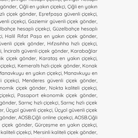
ek gönder
,
Çiğli en yakın çiçekçi
,
Çiğli en yakın
zlı çiçek gönder
,
Eşrefpaşa güvenli çiçekçi
,
enli çiçekçi
,
Gaziemir güvenli çiçek gönder
,
lbahçe hesaplı çiçekçi
,
Güzelbahçe hesaplı
i
,
Halil Rıfat Paşa en yakın çiçek gönder
,
venli çiçek gönder
,
Hıfzısıhha hızlı çiçekçi
,
i
,
İnciraltı güvenli çiçek gönder
,
Karabağlar
k çiçek gönder
,
Karataş en yakın çiçekçi
,
 çiçekçi
,
Kemeraltı hızlı çiçek gönder
,
Konak
Manavkuyu en yakın çiçekçi
,
Manavkuyu en
 çiçekçi
,
Menderes güvenli çiçek gönder
,
onomik çiçek gönder
,
Nokta kaliteli çiçekçi
,
içekçi
,
Pasaport ekonomik çiçek gönder
,
 gönder
,
Sarnıç hızlı çiçekçi
,
Sarnıç hızlı çiçek
er
,
Üçyol güvenli çiçekçi
,
Üçyol güvenli çiçek
k gönder
,
AOSB.Çiğli online çiçekçi
,
AOSB.Çiğli
lı çiçek gönder
,
Gürçeşme en yakın çiçekçi
,
kaliteli çiçekçi
,
Mersinli kaliteli çiçek gönder
,