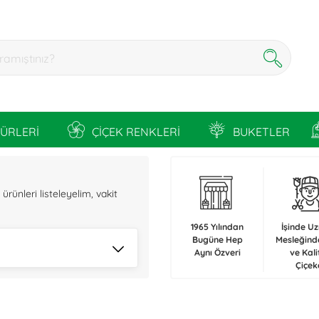
TÜRLERİ
ÇİÇEK RENKLERİ
BUKETLER
n
rünleri listeleyelim, vakit
1965 Yılından
İşinde U
Bugüne Hep
Mesleğind
Aynı Özveri
ve Kali
Çiçek