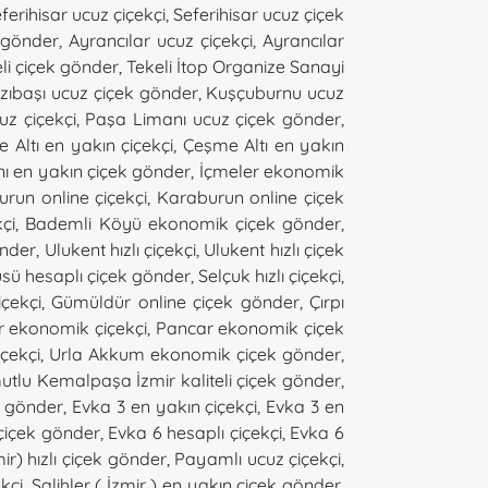
ferihisar ucuz çiçekçi
,
Seferihisar ucuz çiçek
 gönder
,
Ayrancılar ucuz çiçekçi
,
Ayrancılar
li çiçek gönder
,
Tekeli İtop Organize Sanayi
zıbaşı ucuz çiçek gönder
,
Kuşçuburnu ucuz
uz çiçekçi
,
Paşa Limanı ucuz çiçek gönder
,
 Altı en yakın çiçekçi
,
Çeşme Altı en yakın
nı en yakın çiçek gönder
,
İçmeler ekonomik
run online çiçekçi
,
Karaburun online çiçek
çi
,
Bademli Köyü ekonomik çiçek gönder
,
önder
,
Ulukent hızlı çiçekçi
,
Ulukent hızlı çiçek
ü hesaplı çiçek gönder
,
Selçuk hızlı çiçekçi
,
çekçi
,
Gümüldür online çiçek gönder
,
Çırpı
 ekonomik çiçekçi
,
Pancar ekonomik çiçek
çekçi
,
Urla Akkum ekonomik çiçek gönder
,
utlu Kemalpaşa İzmir kaliteli çiçek gönder
,
k gönder
,
Evka 3 en yakın çiçekçi
,
Evka 3 en
çiçek gönder
,
Evka 6 hesaplı çiçekçi
,
Evka 6
ir) hızlı çiçek gönder
,
Payamlı ucuz çiçekçi
,
ekçi
,
Salihler ( İzmir ) en yakın çiçek gönder
,