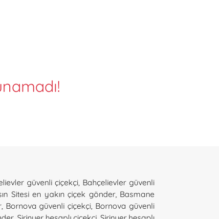
lunamadı!
lievler güvenli çiçekçi
,
Bahçelievler güvenli
ın Sitesi en yakın çiçek gönder
,
Basmane
r
,
Bornova güvenli çiçekçi
,
Bornova güvenli
nder
,
Şirinyer hesaplı çiçekçi
,
Şirinyer hesaplı