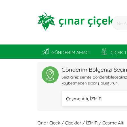
GÖNDERİM AMACI
ÇİÇEK 
Gönderim Bölgenizi Seçi
Seçtiğiniz semte gönderebileceğiniz ü
kaybetmeden sipariş oluşturun.
Çeşme Altı, İZMİR
Çınar Çiçek / Çiçekler / İZMİR / Çeşme Altı