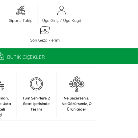
Sipariş Takip
Üye Giriş
/
Üye Kayıt
Son Gezdiklerim
BUTİK ÇİÇEKLER
zman,
Tüm Şehirlere 2
Ne Seçerseniz,
e Usta
Saat İçerisinde
Ne Görürseniz, O
teli
Teslim
Ürün Gider
çi