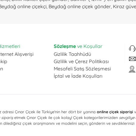
Beydağ online çiçekçi
,
Beydağ online çiçek gönder
,
Kiraz güve
izmetleri
Sözleşme
ve Koşullar
ternet Alışverişi
Gizlilik Taahhüdü
akip
Gizlilik ve Çerez Politikası
ın
Mesafeli Satış Sözleşmesi
İptal ve İade Koşulları
 adresi Çınar Çiçek ile Türkiye'nin her dört bir yanına
online çiçek siparişi
v
 sipariş
etmek Çınar Çiçek ile çok kolay! Çiçek kategorilerimizden
sevgiliye
n dilediğiniz çiçek aranjmanını ve modelini seçin, gönderin ve sevdiklerinizi 