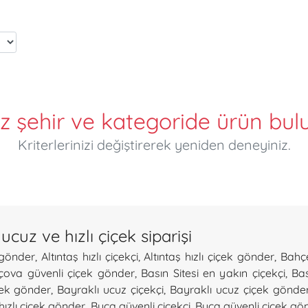
iz şehir ve kategoride ürün bu
Kriterlerinizi değiştirerek yeniden deneyiniz.
ucuz ve hızlı çiçek siparişi
 gönder
,
Altıntaş hızlı çiçekçi
,
Altıntaş hızlı çiçek gönder
,
Bahçe
çova güvenli çiçek gönder
,
Basın Sitesi en yakın çiçekçi
,
Bas
ek gönder
,
Bayraklı ucuz çiçekçi
,
Bayraklı ucuz çiçek gönde
hızlı çiçek gönder
,
Buca güvenli çiçekçi
,
Buca güvenli çiçek gö