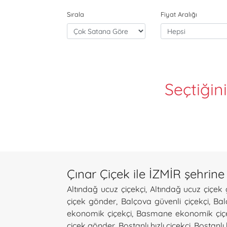
Sırala
Fiyat Aralığı
Seçtiğin
Çınar Çiçek ile İZMİR şehrine 
Altındağ ucuz çiçekçi
,
Altındağ ucuz çiçek
çiçek gönder
,
Balçova güvenli çiçekçi
,
Bal
ekonomik çiçekçi
,
Basmane ekonomik çiç
çiçek gönder
,
Bostanlı hızlı çiçekçi
,
Bostanlı 