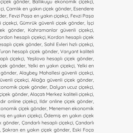
çiçek gönder
,
Ballıkuyu ekonomik çiçekçi
,
çi
,
Çamlık en yakın çiçek gönder
,
Esendere
der
,
Fevzi Paşa en yakın çiçekçi
,
Fevzi Paşa
 çiçekçi
,
Gümrük güvenli çiçek gönder
,
İşçi
çek gönder
,
Kahramanlar güvenli çiçekçi
,
ordon hesaplı çiçekçi
,
Kordon hesaplı çiçek
saplı çiçek gönder
,
Sahil Evleri hızlı çiçekçi
,
Turan hesaplı çiçek gönder
,
Varyant kaliteli
aplı çiçekçi
,
Yeşilova hesaplı çiçek gönder
,
çiçek gönder
,
Yelki en yakın çiçekçi
,
Yelki en
k gönder
,
Alaybey Mahallesi güvenli çiçekçi
,
üvenli çiçekçi
,
Aliağa güvenli çiçek gönder
,
onomik çiçek gönder
,
Dalyan ucuz çiçekçi
,
e çiçek gönder
,
Alaçatı Merkez kaliteli çiçekçi
,
ldır online çiçekçi
,
Ildır online çiçek gönder
,
onomik çiçek gönder
,
Menemen ekonomik
iş en yakın çiçekçi
,
Ödemiş en yakın çiçek
ek gönder
,
Çandarlı hesaplı çiçekçi
,
Çandarlı
,
Şakran en yakın çiçek gönder
,
Eski Foça