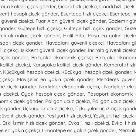
aya kaliteli çiçek gönder
,
Çınarlı hızlı çiçekçi
,
Çınarlı hızlı çiç
kent hesaplı çiçek gönder
,
Esentepe hızlı çiçekçi
,
Esentepe hı
 güvenli çiçekçi
,
Fuar Alanı güvenli çiçek gönder
,
Gaziemir güv
 gönder
,
Gültepe hızlı çiçekçi
,
Gültepe hızlı çiçek gönder
,
Güze
elyalı online çiçek gönder
,
Halil Rıfat Paşa en yakın çiçekç
saplı çiçek gönder
,
Havaalanı güvenli çiçekçi
,
Havaalanı gü
i çiçekçi
,
Işıkkent güvenli çiçek gönder
,
İnciraltı güvenli çiçekç
içek gönder
,
Bozyaka ekonomik çiçekçi
,
Bozyaka ekonomi
aliteli çiçekçi
,
Karşıyaka kaliteli çiçek gönder
,
Kemeraltı hızlı
r
,
Küçükyalı hesaplı çiçekçi
,
Küçükyalı hesaplı çiçek gönder
,
içekçi
,
Mavişehir en yakın çiçek gönder
,
Menderes güvenli
ine çiçek gönder
,
Narlıdere ekonomik çiçekçi
,
Narlıdere ek
 çiçekçi
,
Oyak hesaplı çiçek gönder
,
Pasaport ekonomik ç
nomik çiçek gönder
,
Poligon ucuz çiçekçi
,
Poligon ucuz çiçek
çek gönder
,
Üçkuyular ucuz çiçekçi
,
Üçkuyular ucuz çiçek gönd
güvenli çiçek gönder
,
Yeşilyurt hızlı çiçekçi
,
Yeşilyurt hızlı çiçe
,
Eski İzmir hızlı çiçek gönder
,
Evka 1 hızlı çiçekçi
,
Evka 1 hız
e en yakın çiçekçi
,
Limontepe en yakın çiçek gönder
,
Mersinli 