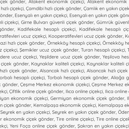
çiçek gönder
,
Atakent ekonomik çiçekçi
,
Atakent ekonomik 
ızlı çiçekçi
,
Çamdibi hızlı çiçek gönder
,
Çamlık en yakın çiçek
gönder
,
Esenyalı en yakın çiçekçi
,
Esenyalı en yakın çiçek gön
li çiçekçi
,
Girne Bulvarı güvenli çiçek gönder
,
Gümrük güvenli
 gönder
,
Kadifekale hesaplı çiçekçi
,
Kadifekale hesaplı çi
atifevleri ucuz çiçekçi
,
Kooperatifevleri ucuz çiçek gönder
,
K
zi hızlı çiçek gönder
,
Örnekköy hesaplı çiçekçi
,
Örnekköy he
z çiçekçi
,
Şemikler ucuz çiçek gönder
,
Turan hesaplı çiçekçi
,
ldere ucuz çiçekçi
,
Yeşildere ucuz çiçek gönder
,
Yeşilova hes
çiçek gönder
,
Kaynaklar kaliteli çiçekçi
,
Kaynaklar kaliteli 
hızlı çiçek gönder
,
Alsancak hızlı çiçekçi
,
Alsancak hızlı çiçe
orbalı hesaplı çiçekçi
,
Torbalı hesaplı çiçek gönder
,
Aliağa g
k gönder
,
Çeşme Merkez ekonomik çiçekçi
,
Çeşme Merkez ek
ekçi
,
Çiftlik online çiçek gönder
,
Ilıca online çiçekçi
,
Ilıca onlin
iyan ekonomik çiçekçi
,
Germiyan ekonomik çiçek gönder
,
I
ın çiçek gönder
,
Kemalpaşa ekonomik çiçekçi
,
Kemalpaşa ek
,
Seyrek en yakın çiçekçi
,
Seyrek en yakın çiçek gönder
,
Ödem
ır ekonomik çiçek gönder
,
Tire online çiçekçi
,
Tire online çiç
ekçi
,
Yeni Foça online çiçek gönder
,
Şakran en yakın çiçekçi