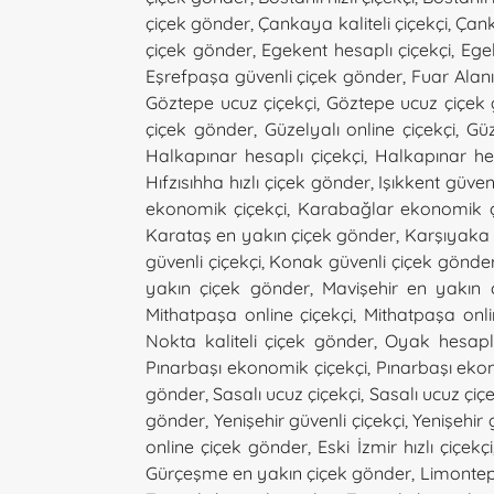
çiçek gönder
,
Çankaya kaliteli çiçekçi
,
Çank
çiçek gönder
,
Egekent hesaplı çiçekçi
,
Ege
Eşrefpaşa güvenli çiçek gönder
,
Fuar Alanı
Göztepe ucuz çiçekçi
,
Göztepe ucuz çiçek
çiçek gönder
,
Güzelyalı online çiçekçi
,
Güz
Halkapınar hesaplı çiçekçi
,
Halkapınar he
Hıfzısıhha hızlı çiçek gönder
,
Işıkkent güvenl
ekonomik çiçekçi
,
Karabağlar ekonomik ç
Karataş en yakın çiçek gönder
,
Karşıyaka k
güvenli çiçekçi
,
Konak güvenli çiçek gönde
yakın çiçek gönder
,
Mavişehir en yakın ç
Mithatpaşa online çiçekçi
,
Mithatpaşa onl
Nokta kaliteli çiçek gönder
,
Oyak hesaplı
Pınarbaşı ekonomik çiçekçi
,
Pınarbaşı eko
gönder
,
Sasalı ucuz çiçekçi
,
Sasalı ucuz çi
gönder
,
Yenişehir güvenli çiçekçi
,
Yenişehir 
online çiçek gönder
,
Eski İzmir hızlı çiçekçi
Gürçeşme en yakın çiçek gönder
,
Limontep