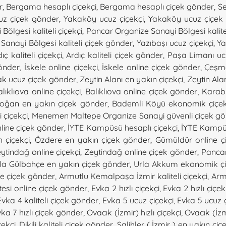
r
,
Bergama hesaplı çiçekçi
,
Bergama hesaplı çiçek gönder
,
Se
uz çiçek gönder
,
Yakaköy ucuz çiçekçi
,
Yakaköy ucuz çiçek
ölgesi kaliteli çiçekçi
,
Pancar Organize Sanayi Bölgesi kalite
 Sanayi Bölgesi kaliteli çiçek gönder
,
Yazıbaşı ucuz çiçekçi
,
Ya
ıç kaliteli çiçekçi
,
Ardıç kaliteli çiçek gönder
,
Paşa Limanı uc
önder
,
İskele online çiçekçi
,
İskele online çiçek gönder
,
Çeşme
k ucuz çiçek gönder
,
Zeytin Alanı en yakın çiçekçi
,
Zeytin Ala
lıklıova online çiçekçi
,
Balıklıova online çiçek gönder
,
Karabu
oğan en yakın çiçek gönder
,
Bademli Köyü ekonomik çiçek
 çiçekçi
,
Menemen Maltepe Organize Sanayi güvenli çiçek g
nline çiçek gönder
,
İYTE Kampüsü hesaplı çiçekçi
,
İYTE Kampüs
 çiçekçi
,
Özdere en yakın çiçek gönder
,
Gümüldür online çi
ytindağ online çiçekçi
,
Zeytindağ online çiçek gönder
,
Pancar
la Gülbahçe en yakın çiçek gönder
,
Urla Akkum ekonomik çi
ne çiçek gönder
,
Armutlu Kemalpaşa İzmir kaliteli çiçekçi
,
Arm
tesi online çiçek gönder
,
Evka 2 hızlı çiçekçi
,
Evka 2 hızlı çiçe
Evka 4 kaliteli çiçek gönder
,
Evka 5 ucuz çiçekçi
,
Evka 5 ucuz 
ka 7 hızlı çiçek gönder
,
Ovacık (İzmir) hızlı çiçekçi
,
Ovacık (İzm
içekçi
,
Dikili kaliteli çiçek gönder
,
Salihler ( İzmir ) en yakın çiç