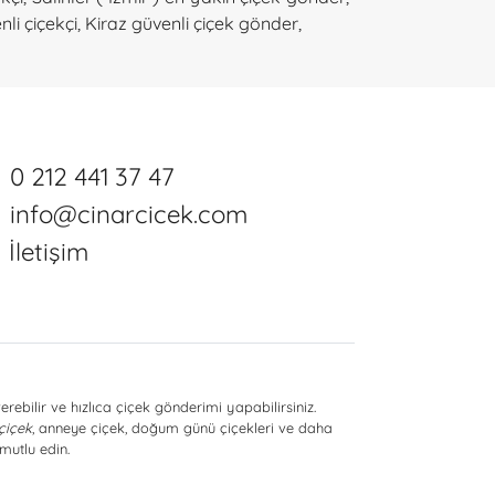
nli çiçekçi
,
Kiraz güvenli çiçek gönder
,
0 212 441 37 47
info@cinarcicek.com
İletişim
erebilir ve hızlıca çiçek gönderimi yapabilirsiniz.
 çiçek
, anneye çiçek, doğum günü çiçekleri ve daha
mutlu edin.