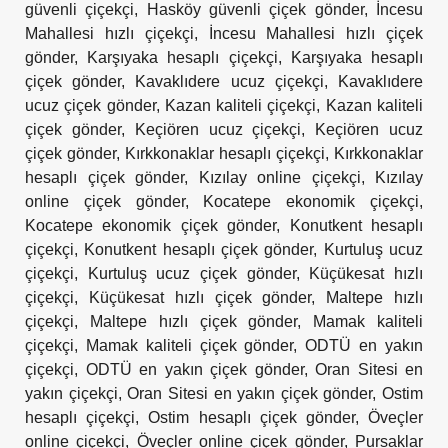
güvenli çiçekçi
,
Hasköy güvenli çiçek gönder
,
İncesu
Mahallesi hızlı çiçekçi
,
İncesu Mahallesi hızlı çiçek
gönder
,
Karşıyaka hesaplı çiçekçi
,
Karşıyaka hesaplı
çiçek gönder
,
Kavaklıdere ucuz çiçekçi
,
Kavaklıdere
ucuz çiçek gönder
,
Kazan kaliteli çiçekçi
,
Kazan kaliteli
çiçek gönder
,
Keçiören ucuz çiçekçi
,
Keçiören ucuz
çiçek gönder
,
Kırkkonaklar hesaplı çiçekçi
,
Kırkkonaklar
hesaplı çiçek gönder
,
Kızılay online çiçekçi
,
Kızılay
online çiçek gönder
,
Kocatepe ekonomik çiçekçi
,
Kocatepe ekonomik çiçek gönder
,
Konutkent hesaplı
çiçekçi
,
Konutkent hesaplı çiçek gönder
,
Kurtuluş ucuz
çiçekçi
,
Kurtuluş ucuz çiçek gönder
,
Küçükesat hızlı
çiçekçi
,
Küçükesat hızlı çiçek gönder
,
Maltepe hızlı
çiçekçi
,
Maltepe hızlı çiçek gönder
,
Mamak kaliteli
çiçekçi
,
Mamak kaliteli çiçek gönder
,
ODTÜ en yakın
çiçekçi
,
ODTÜ en yakın çiçek gönder
,
Oran Sitesi en
yakın çiçekçi
,
Oran Sitesi en yakın çiçek gönder
,
Ostim
hesaplı çiçekçi
,
Ostim hesaplı çiçek gönder
,
Öveçler
online çiçekçi
,
Öveçler online çiçek gönder
,
Pursaklar