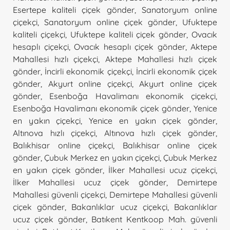
Esertepe kaliteli çiçek gönder
,
Sanatoryum online
çiçekçi
,
Sanatoryum online çiçek gönder
,
Ufuktepe
kaliteli çiçekçi
,
Ufuktepe kaliteli çiçek gönder
,
Ovacık
hesaplı çiçekçi
,
Ovacık hesaplı çiçek gönder
,
Aktepe
Mahallesi hızlı çiçekçi
,
Aktepe Mahallesi hızlı çiçek
gönder
,
İncirli ekonomik çiçekçi
,
İncirli ekonomik çiçek
gönder
,
Akyurt online çiçekçi
,
Akyurt online çiçek
gönder
,
Esenboğa Havalimanı ekonomik çiçekçi
,
Esenboğa Havalimanı ekonomik çiçek gönder
,
Yenice
en yakın çiçekçi
,
Yenice en yakın çiçek gönder
,
Altınova hızlı çiçekçi
,
Altınova hızlı çiçek gönder
,
Balıkhisar online çiçekçi
,
Balıkhisar online çiçek
gönder
,
Çubuk Merkez en yakın çiçekçi
,
Çubuk Merkez
en yakın çiçek gönder
,
İlker Mahallesi ucuz çiçekçi
,
İlker Mahallesi ucuz çiçek gönder
,
Demirtepe
Mahallesi güvenli çiçekçi
,
Demirtepe Mahallesi güvenli
çiçek gönder
,
Bakanlıklar ucuz çiçekçi
,
Bakanlıklar
ucuz çiçek gönder
,
Batıkent Kentkoop Mah. güvenli