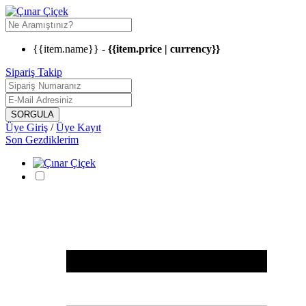
{{item.name}} -
{{item.price | currency}}
Sipariş Takip
Üye Giriş
/
Üye Kayıt
Son Gezdiklerim