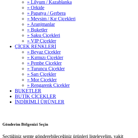
» Lilyum / Kazablanka
» Orkide
» Papatya / Gerbera
» Mevsim / Kır Çiçekleri
» Aranjmanlar
» Buketler
» Saksı Çiçekleri
» VIP Çiçekler
ÇİÇEK RENKLERİ
» Beyaz Çiçekler
» Kırmızı Çiçekler
» Pembe Çiçekler
» Turuncu Çiçekler
» Sarı Çiçekler
» Mor Çiçekler
» Rengarenk Çiçekler
BUKETLER
BUTİK ÇİÇEKLER
İNDİRİMLİ ÜRÜNLER
Gönderim Bölgenizi Seçin
Seçtiğiniz semte gönderebileceğiniz ürünleri listeleyelim, vakit