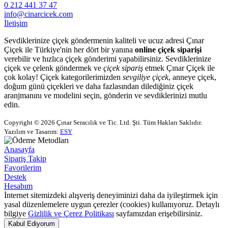
0 212 441 37 47
info@cinarcicek.com
İletişim
Sevdiklerinize çiçek göndermenin kaliteli ve ucuz adresi Çınar
Çiçek ile Türkiye'nin her dört bir yanına
online çiçek siparişi
verebilir ve hızlıca çiçek gönderimi yapabilirsiniz. Sevdiklerinize
çiçek ve çelenk göndermek ve
çiçek sipariş
etmek Çınar Çiçek ile
çok kolay! Çiçek kategorilerimizden
sevgiliye çiçek
, anneye çiçek,
doğum günü çiçekleri ve daha fazlasından dilediğiniz çiçek
aranjmanını ve modelini seçin, gönderin ve sevdiklerinizi mutlu
edin.
Copyright © 2026 Çınar Seracılık ve Tic. Ltd. Şti. Tüm Hakları Saklıdır.
Yazılım ve Tasarım:
ESY
Anasayfa
Sipariş Takip
Favorilerim
Destek
Hesabım
İnternet sitemizdeki alışveriş deneyiminizi daha da iyileştirmek için
yasal düzenlemelere uygun çerezler (cookies) kullanıyoruz. Detaylı
bilgiye
Gizlilik ve Çerez Politikası
sayfamızdan erişebilirsiniz.
Kabul Ediyorum