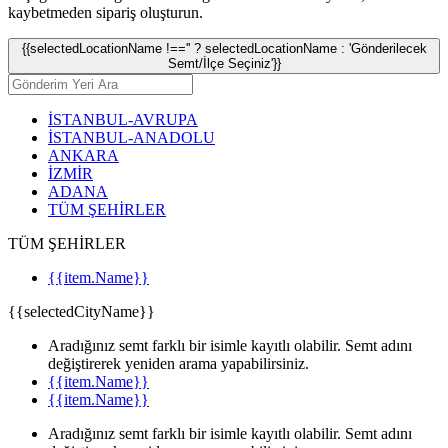
kaybetmeden sipariş oluşturun.
{{selectedLocationName !=='' ? selectedLocationName : 'Gönderilecek
Semt/İlçe Seçiniz'}}
İSTANBUL-AVRUPA
İSTANBUL-ANADOLU
ANKARA
İZMİR
ADANA
TÜM ŞEHİRLER
TÜM ŞEHİRLER
{{item.Name}}
{{selectedCityName}}
Aradığınız semt farklı bir isimle kayıtlı olabilir. Semt adını
değiştirerek yeniden arama yapabilirsiniz.
{{item.Name}}
{{item.Name}}
Aradığınız semt farklı bir isimle kayıtlı olabilir. Semt adını