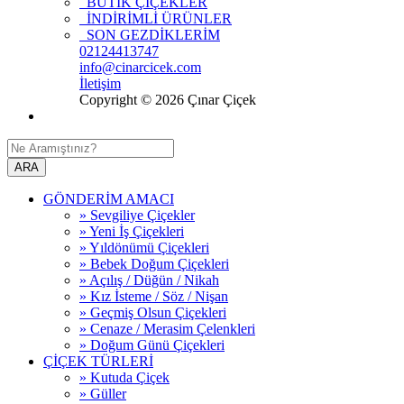
BUTİK ÇİÇEKLER
İNDİRİMLİ ÜRÜNLER
SON GEZDİKLERİM
02124413747
info@cinarcicek.com
İletişim
Copyright © 2026 Çınar Çiçek
ARA
GÖNDERİM AMACI
» Sevgiliye Çiçekler
» Yeni İş Çiçekleri
» Yıldönümü Çiçekleri
» Bebek Doğum Çiçekleri
» Açılış / Düğün / Nikah
» Kız İsteme / Söz / Nişan
» Geçmiş Olsun Çiçekleri
» Cenaze / Merasim Çelenkleri
» Doğum Günü Çiçekleri
ÇİÇEK TÜRLERİ
» Kutuda Çiçek
» Güller