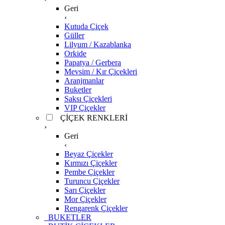
Geri
‹
Kutuda Çiçek
Güller
Lilyum / Kazablanka
Orkide
Papatya / Gerbera
Mevsim / Kır Çiçekleri
Aranjmanlar
Buketler
Saksı Çiçekleri
VIP Çiçekler
ÇİÇEK RENKLERİ
›
Geri
‹
Beyaz Çiçekler
Kırmızı Çiçekler
Pembe Çiçekler
Turuncu Çiçekler
Sarı Çiçekler
Mor Çiçekler
Rengarenk Çiçekler
BUKETLER