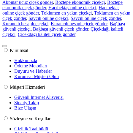
Akpınar ucuz çiçek gönder
,
Boztepe ekonomik çiçekçi
,
Boztepe
ekonomik çiçek gönder
,
Hacıbektaş online çiçekçi
,
Hacıbektaş
online çiçek gönder
,
Toklumen en yakın çiçekçi
,
Toklumen en yakın
çiçek gönder
,
Savcılı online çiçekçi
,
Savcılı online çiçek gönder
,
Kurancılı hesaplı çiçekçi
,
Kurancılı hesaplı çiçek gönder
,
Bağbaşı
güvenli çiçekçi
,
Bağbaşı güvenli çiçek gönder
,
Çiçekdağı kaliteli
çiçekçi
,
Çiçekdağı kaliteli çiçek gönder
,
Kurumsal
Hakkımızda
Ödeme Metodları
Duyuru ve Haberler
Kurumsal Müşteri Olun
Müşteri Hizmetleri
Güvenli İnternet Alışverişi
Sipariş Takip
Bize Ulaşın
Sözleşme ve Koşullar
Gizlilik Taahhüdü