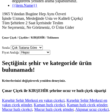
değiştirerek yeniden arama yapabilirsiniz.
{{item.Name}}
1965 Yılından Bugüne Hep Aynı Özveri
İşinde Uzman, Mesleğinde Usta ve Kaliteli Çiçekçi
Tüm Şehirlere 2 Saat İçerisinde Teslim
Ne Seçerseniz, Ne Görürseniz, O Ürün Gider
Çınar Çiçek / Çiçekler / KIRŞEHİR / Toklumen
Sırala
Fiyat Aralığı
Seçtiğiniz şehir ve kategoride ürün
bulunamadı!
Kriterlerinizi değiştirerek yeniden deneyiniz.
Çınar Çiçek ile KIRŞEHİR şehrine ucuz ve hızlı çiçek siparişi
Kırşehir Şehir Merkezi en yakın çiçekçi
,
Kırşehir Şehir Merkezi en
yakın çiçek gönder
,
Kaman hızlı çiçekçi
,
Kaman hızlı çiçek gönder
,
Mucur hızlı çiçekçi
,
Mucur hızlı çiçek gönder
,
Akpınar ucuz çiçekçi
,