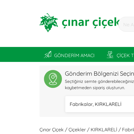
GÖNDERİM AMACI
ÇİÇEK 
Gönderim Bölgenizi Seçi
Seçtiğiniz semte gönderebileceğiniz ü
kaybetmeden sipariş oluşturun.
Fabrikalar, KIRKLARELİ
Çınar Çiçek / Çiçekler / KIRKLARELİ / Fabr