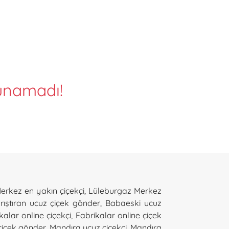
lunamadı!
erkez en yakın çiçekçi
,
Lüleburgaz Merkez
rıştıran ucuz çiçek gönder
,
Babaeski ucuz
kalar online çiçekçi
,
Fabrikalar online çiçek
çiçek gönder
,
Mandıra ucuz çiçekçi
,
Mandıra