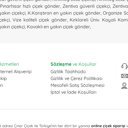
Pınarhisar hızlı çiçek gönder
,
Zentiva güvenli çiçekçi
,
Zentiva
yakın çiçekçi
,
K.Karıştıran en yakın çiçek gönder
,
Organize Sa
içekçi
,
Vize kaliteli çiçek gönder
,
Kırklareli Üniv. Kayalı Kamp
akın çiçekçi
,
Kavaklı en yakın çiçek gönder
,
izmetleri
Sözleşme
ve Koşullar
ternet Alışverişi
Gizlilik Taahhüdü
akip
Gizlilik ve Çerez Politikası
ın
Mesafeli Satış Sözleşmesi
İptal ve İade Koşulları
 adresi Çınar Çiçek ile Türkiye'nin her dört bir yanına
online çiçek siparişi
v