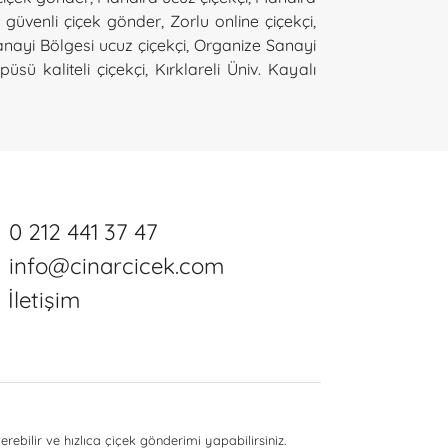
 güvenli çiçek gönder
,
Zorlu online çiçekçi
,
nayi Bölgesi ucuz çiçekçi
,
Organize Sanayi
üsü kaliteli çiçekçi
,
Kırklareli Üniv. Kayalı
0 212 441 37 47
info@cinarcicek.com
İletişim
erebilir ve hızlıca çiçek gönderimi yapabilirsiniz.