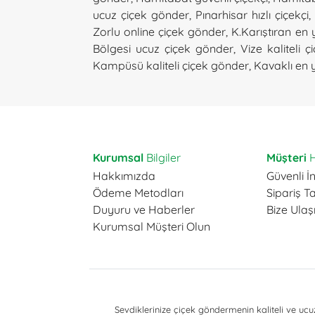
ucuz çiçek gönder
,
Pınarhisar hızlı çiçekçi
,
Zorlu online çiçek gönder
,
K.Karıştıran en 
Bölgesi ucuz çiçek gönder
,
Vize kaliteli ç
Kampüsü kaliteli çiçek gönder
,
Kavaklı en y
Kurumsal
Bilgiler
Müşteri
H
Hakkımızda
Güvenli İn
Ödeme Metodları
Sipariş T
Duyuru ve Haberler
Bize Ulaş
Kurumsal Müşteri Olun
Sevdiklerinize çiçek göndermenin kaliteli ve ucuz