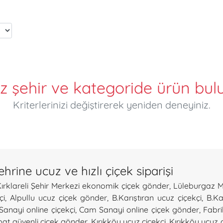
iz şehir ve kategoride ürün bu
Kriterlerinizi değiştirerek yeniden deneyiniz.
hrine ucuz ve hızlı çiçek siparişi
ırklareli Şehir Merkezi ekonomik çiçek gönder
,
Lüleburgaz M
çi
,
Alpullu ucuz çiçek gönder
,
B.Karıştıran ucuz çiçekçi
,
B.Ka
anayi online çiçekçi
,
Cam Sanayi online çiçek gönder
,
Fabri
at güvenli çiçek gönder
,
Kırıkköy ucuz çiçekçi
,
Kırıkköy ucuz 