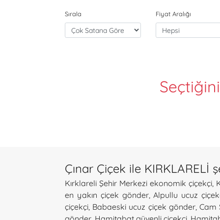
Sırala
Fiyat Aralığı
Seçtiğin
Çınar Çiçek ile KIRKLARELİ şe
Kırklareli Şehir Merkezi ekonomik çiçekçi
,
K
en yakın çiçek gönder
,
Alpullu ucuz çiçek
çiçekçi
,
Babaeski ucuz çiçek gönder
,
Cam S
gönder
,
Hamitabat güvenli çiçekçi
,
Hamitab