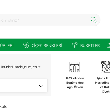
TÜRLERİ
ÇİÇEK RENKLERİ
BUKETLER
n
rünleri listeleyelim, vakit
1965 Yılından
İşinde U
Bugüne Hep
Mesleğind
Aynı Özveri
ve Kali
Çiçek
ikalar