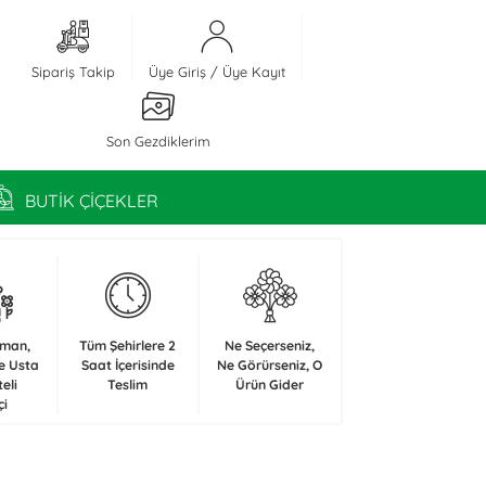
Sipariş Takip
Üye Giriş
/
Üye Kayıt
Son Gezdiklerim
BUTİK ÇİÇEKLER
zman,
Tüm Şehirlere 2
Ne Seçerseniz,
e Usta
Saat İçerisinde
Ne Görürseniz, O
teli
Teslim
Ürün Gider
çi