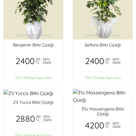
Benjamin Bitki Çiçeği
Şeflora Bitki Çiçeği
2400
2400
,00
KDV
,00
KDV
TL
Dahil
TL
Dahil
Tüm Türkiye Aynı Gün
Tüm Türkiye Aynı Gün
2'li Yucca Bitki Çiçeği
3'lü Massengena Bitki
Çiçeği
2880
,00
KDV
TL
Dahil
4200
,00
KDV
TL
Dahil
Tüm Türkiye Aynı Gün