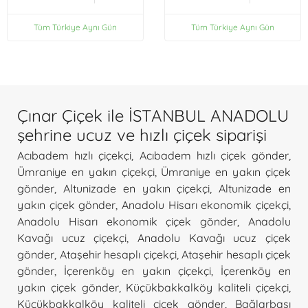
Tüm Türkiye Aynı Gün
Tüm Türkiye Aynı Gün
Çınar Çiçek ile İSTANBUL ANADOLU
şehrine ucuz ve hızlı çiçek siparişi
Acıbadem hızlı çiçekçi
,
Acıbadem hızlı çiçek gönder
,
Ümraniye en yakın çiçekçi
,
Ümraniye en yakın çiçek
gönder
,
Altunizade en yakın çiçekçi
,
Altunizade en
yakın çiçek gönder
,
Anadolu Hisarı ekonomik çiçekçi
,
Anadolu Hisarı ekonomik çiçek gönder
,
Anadolu
Kavağı ucuz çiçekçi
,
Anadolu Kavağı ucuz çiçek
gönder
,
Ataşehir hesaplı çiçekçi
,
Ataşehir hesaplı çiçek
gönder
,
İçerenköy en yakın çiçekçi
,
İçerenköy en
yakın çiçek gönder
,
Küçükbakkalköy kaliteli çiçekçi
,
Küçükbakkalköy kaliteli çiçek gönder
,
Bağlarbaşı