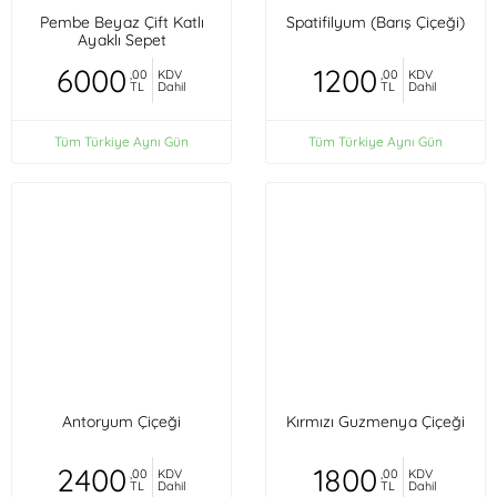
Pembe Beyaz Çift Katlı
Spatifilyum (Barış Çiçeği)
Ayaklı Sepet
6000
1200
,00
KDV
,00
KDV
TL
Dahil
TL
Dahil
Tüm Türkiye Aynı Gün
Tüm Türkiye Aynı Gün
Antoryum Çiçeği
Kırmızı Guzmenya Çiçeği
2400
1800
,00
KDV
,00
KDV
TL
Dahil
TL
Dahil