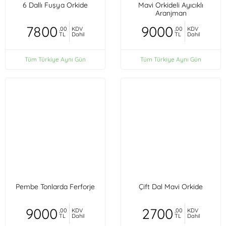
6 Dallı Fuşya Orkide
Mavi Orkideli Ayıcıklı
Aranjman
7800
9000
,00
KDV
,00
KDV
TL
Dahil
TL
Dahil
Tüm Türkiye Aynı Gün
Tüm Türkiye Aynı Gün
Pembe Tonlarda Ferforje
Çift Dal Mavi Orkide
9000
2700
,00
KDV
,00
KDV
TL
Dahil
TL
Dahil